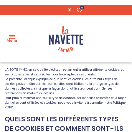
0
Menu
LA BOÎTE IMMO, en sa qualité d’éditeur, est amené à utiliser différents cookies, sur
ses propres sites et ceux édités pour le compte de ses clients.
Acheter
La présente Politique explique ce que sont les cookies, les différents types de
cookies pouvant être utilisés sur les sites dont l’éditeur a la charge, le type de
Biens
données collectées, ainsi que la façon dont l’utilisateur peut contrôler ses
Maisons
préférences en matière de cookies.
vendus
Pour plus d’informations sur le type de données personnelles collectées et la façon
dont elles sont utilisées et stockées, nous vous invitons à consulter notre
Politique
Appartements
RGPD
.
Notre
QUELS SONT LES DIFFÉRENTS TYPES
équipe
Terrains
DE COOKIES ET COMMENT SONT-ILS
Nos