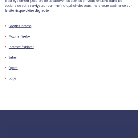
Il est également possible de désactiver les cookies en vous rendant dans les
options de votre navigateur comme indiqué ci-dessous, mais votre expérience sur
le site risque d’être dégradée :
Google Chrome
Mozilla Firefox
Internet Explorer
Safari
Opera
Edge