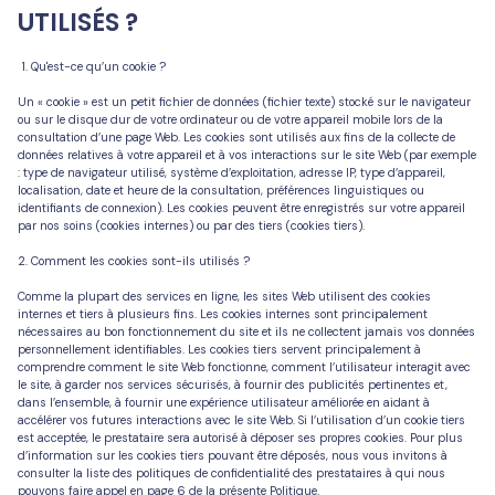
Autres
UTILISÉS ?
services
1. Qu'est-ce qu’un cookie ?
Estimation
Un « cookie » est un petit fichier de données (fichier texte) stocké sur le navigateur
ou sur le disque dur de votre ordinateur ou de votre appareil mobile lors de la
Nos
consultation d’une page Web. Les cookies sont utilisés aux fins de la collecte de
avis
données relatives à votre appareil et à vos interactions sur le site Web (par exemple
: type de navigateur utilisé, système d’exploitation, adresse IP, type d’appareil,
localisation, date et heure de la consultation, préférences linguistiques ou
identifiants de connexion). Les cookies peuvent être enregistrés sur votre appareil
par nos soins (cookies internes) ou par des tiers (cookies tiers).
2. Comment les cookies sont-ils utilisés ?
Comme la plupart des services en ligne, les sites Web utilisent des cookies
internes et tiers à plusieurs fins. Les cookies internes sont principalement
nécessaires au bon fonctionnement du site et ils ne collectent jamais vos données
personnellement identifiables. Les cookies tiers servent principalement à
comprendre comment le site Web fonctionne, comment l’utilisateur interagit avec
le site, à garder nos services sécurisés, à fournir des publicités pertinentes et,
dans l’ensemble, à fournir une expérience utilisateur améliorée en aidant à
accélérer vos futures interactions avec le site Web. Si l’utilisation d’un cookie tiers
est acceptée, le prestataire sera autorisé à déposer ses propres cookies. Pour plus
d’information sur les cookies tiers pouvant être déposés, nous vous invitons à
consulter la liste des politiques de confidentialité des prestataires à qui nous
pouvons faire appel en page 6 de la présente Politique.