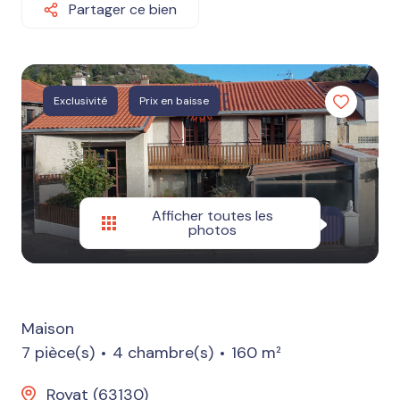
Autres
Partager ce bien
services
Estimation
Nos
Exclusivité
Prix en baisse
avis
Afficher toutes les
photos
Maison
7 pièce(s)
4 chambre(s)
160 m²
Royat (63130)