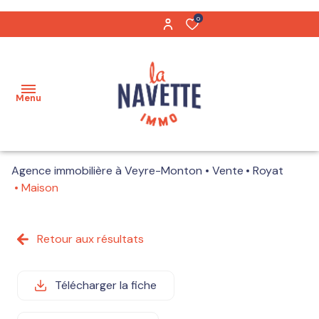
0
Menu
Agence immobilière à Veyre-Monton
Vente
Royat
Acheter
Maison
Biens
Maisons
vendus
Retour aux résultats
Appartements
Notre
équipe
Télécharger la fiche
Terrains
Nos