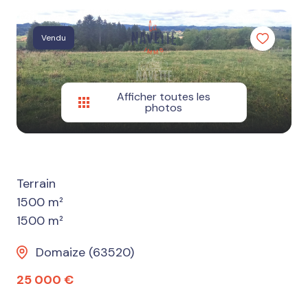
Autres
services
Vendu
Estimation
Nos
avis
Afficher toutes les
photos
Terrain
1500 m²
1500 m²
Domaize (63520)
25 000 €