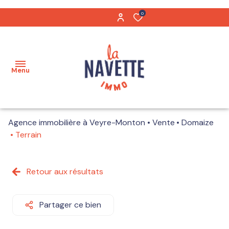
0
Menu
Agence immobilière à Veyre-Monton
Vente
Domaize
Acheter
Terrain
Biens
Maisons
vendus
Retour aux résultats
Appartements
Notre
équipe
Partager ce bien
Terrains
Nos