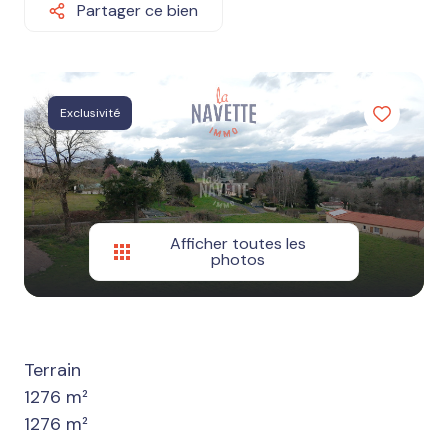
Autres
Partager ce bien
services
Estimation
Nos
Exclusivité
avis
Afficher toutes les
photos
Terrain
1276 m²
1276 m²