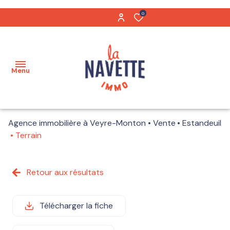
0
Menu
Agence immobilière à Veyre-Monton
Vente
Estandeuil
Acheter
Terrain
Biens
Maisons
vendus
Retour aux résultats
Appartements
Notre
équipe
Télécharger la fiche
Terrains
Nos