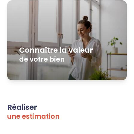
Autres
services
Estimation
Nos
avis
Connaître la valeur
de votre bien
Réaliser
une estimation