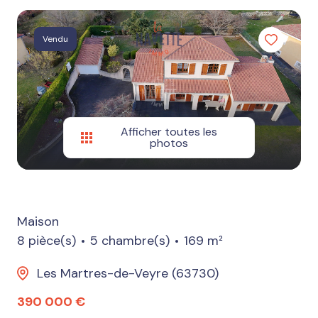
Autres
services
Vendu
Estimation
Nos
avis
Afficher toutes les
photos
Maison
8 pièce(s)
5 chambre(s)
169 m²
Les Martres-de-Veyre (63730)
390 000 €