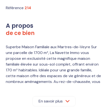
Référence
214
A propos
de ce bien
Superbe Maison Familiale aux Martres-de-Veyre Sur
une parcelle de 1700 m², La Navette Immo vous
propose en exclusivité cette magnifique maison
familiale élevée sur sous-sol complet, offrant environ
170 m² habitables. Idéale pour une grande famille,
cette maison offre des espaces de vie généreux et de
nombreux aménagements. Au rez-de-chaussée, vous
serez accueilli par une entrée avec placard, menant à
une cuisine indépendante entièrement équipée. Le
salon/séjour lumineux offre un espace convivial pour
En savoir plus
se détendre en famille ou entre amis. Ce niveau