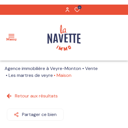
0
Menu
Agence immobilière à Veyre-Monton
Vente
Acheter
Les martres de veyre
Maison
Biens
Maisons
vendus
Retour aux résultats
Appartements
Notre
équipe
Partager ce bien
Terrains
Nos