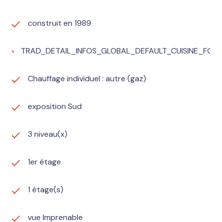
et climatisation réversible au rez-de-chaussée et au
premier étage. La propriété est raccordée au tout-à-
construit en 1989
l'égout, garantissant un confort optimal au quotidien.
En termes de commodités, la maison est idéalement
TRAD_DETAIL_INFOS_GLOBAL_DEFAULT_CUISINE_FO
située à proximité des écoles, des commerces et de la
gare, offrant un cadre de vie pratique et agréable
Chauffage individuel : autre (gaz)
pour toute la famille. Contactez Céline GRENIER pour
une visite rapide
Les informations sur les risques auxquels ce bien est
exposition Sud
exposé sont disponibles sur le site
Géorisques
3 niveau(x)
1er étage
1 étage(s)
vue Imprenable