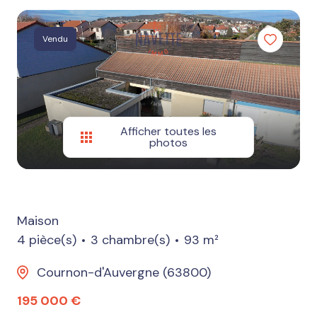
Autres
services
Vendu
Estimation
Nos
avis
Afficher toutes les
photos
Maison
4 pièce(s)
3 chambre(s)
93 m²
Cournon-d'Auvergne (63800)
195 000 €