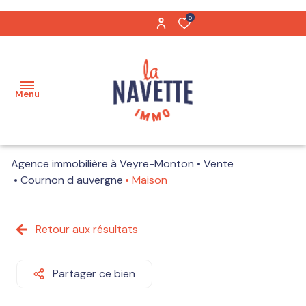
0
Menu
Agence immobilière à Veyre-Monton
Vente
Acheter
Cournon d auvergne
Maison
Biens
Maisons
vendus
Retour aux résultats
Appartements
Notre
équipe
Partager ce bien
Terrains
Nos