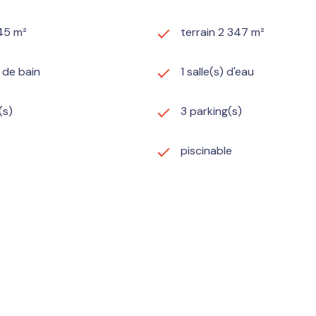
45 m²
terrain 2 347 m²
) de bain
1 salle(s) d'eau
(s)
3 parking(s)
piscinable