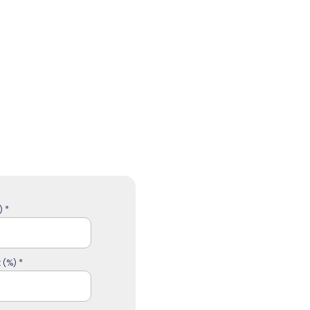
 *
 (%) *