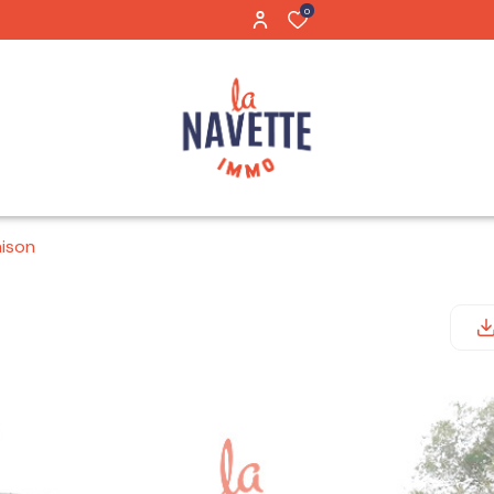
0
ison