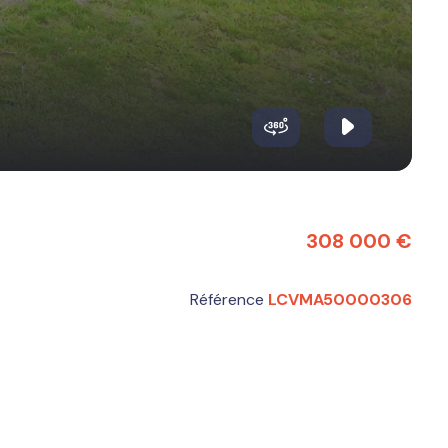
308 000 €
Référence
LCVMA50000306