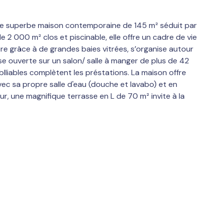
cette superbe maison contemporaine de 145 m² séduit par
 2 000 m² clos et piscinable, elle offre un cadre de vie
mière grâce à de grandes baies vitrées, s’organise autour
se ouverte sur un salon/ salle à manger de plus de 42
lliables complètent les préstations. La maison offre
ec sa propre salle d'eau (douche et lavabo) et en
r, une magnifique terrasse en L de 70 m² invite à la
 pompe à chaleur, climatisation réversible, chauffage
ontemporaine à découvrir sans tarder ! Contactez