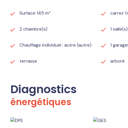
Surface 145 m²
carrez 1
2 chambre(s)
1 salle(s
Chauffage individuel : autre (autre)
1 garage
terrasse
arboré
Diagnostics
énergétiques