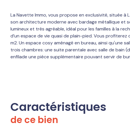
La Navette Immo, vous propose en exclusivité, située à 
son architecture moderne avec bardage métallique et son 
lumineux et très agréable, idéal pour les familles à la re
d’un espace de vie quasi de plain-pied. Vous profiterez 
m2. Un espace cosy aménagé en bureau, ainsi qu'une salle
trois chambres: une suite parentale avec salle de bain 
enfilade une pièce supplémentaire pouvant servir de bure
détente. Le double garage de 50 m², équipé de deux port
électrique, double vitrage, sol en béton ciré, environne
Caroline LEGRAND
Caractéristiques
de ce bien