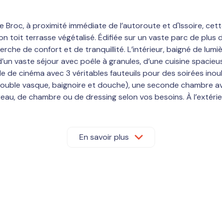
Le Broc, à proximité immédiate de l’autoroute et d'Issoire, 
toit terrasse végétalisé. Édifiée sur un vaste parc de plus de
cherche de confort et de tranquillité. L’intérieur, baigné de lu
d’un vaste séjour avec poêle à granules, d’une cuisine spacieu
 de cinéma avec 3 véritables fauteuils pour des soirées inoub
(double vasque, baignoire et douche), une seconde chambre av
au, de chambre ou de dressing selon vos besoins. À l’extérieu
es automatisées, complète ce bien d’exception. Prestations :
ment calme et facile d’accès. Une maison rare, lumineuse et c
En savoir plus