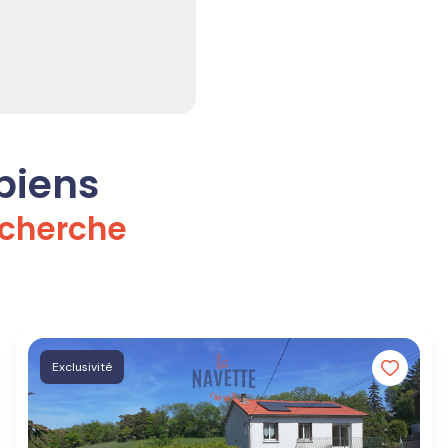
 biens
echerche
Exclusivité