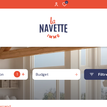
0
1
Budget
Filtr
ion
errand