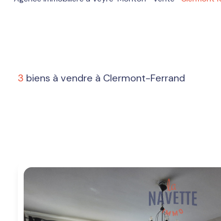
services
Estimation
Nos
avis
3
biens à vendre à Clermont-Ferrand