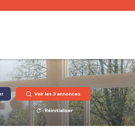
er
Voir les
3
annonces
Réinitialiser