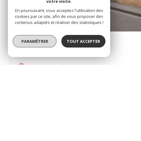
votre visite.
En poursuivant, vous acceptez l'utilisation des
cookies par ce site, afin de vous proposer des
contenus adaptés et réaliser des statistiques !
Nouveauté
PARAMÉTRER
TOUT ACCEPTER
Appartement 1 pièce(s)
17.19 m²
Clermont-Ferrand (63000)