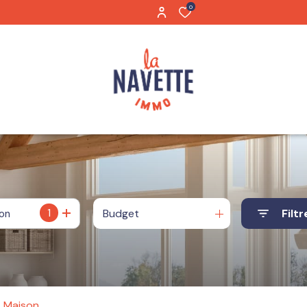
0
1
Budget
Filtr
ion
Maison