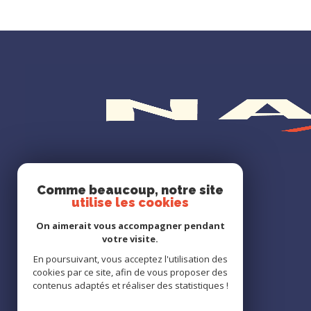
LA NAVETTE IMMO
Comme beaucoup, notre site
utilise les cookies
0670905829
On aimerait vous accompagner pendant
celine.grenier@lanavetteimmo.fr
votre visite.
22 Avenue du docteur louis presle
En poursuivant, vous acceptez l'utilisation des
63960 Veyre-Monton
cookies par ce site, afin de vous proposer des
contenus adaptés et réaliser des statistiques !