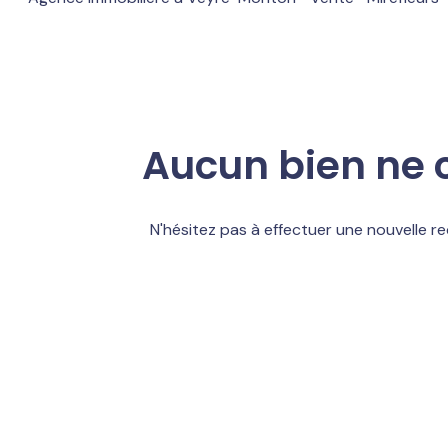
services
Estimation
Nos
avis
Aucun bien ne c
N'hésitez pas à effectuer une nouvelle re