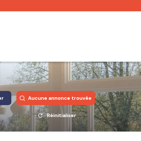
er
Aucune annonce trouvée
Réinitialiser