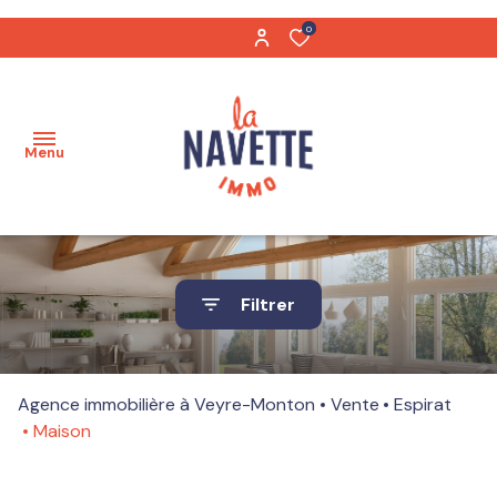
0
Menu
Acheter
Filtrer
Biens
Maisons
vendus
Appartements
Agence immobilière à Veyre-Monton
Vente
Espirat
Notre
Maison
équipe
Terrains
Nos