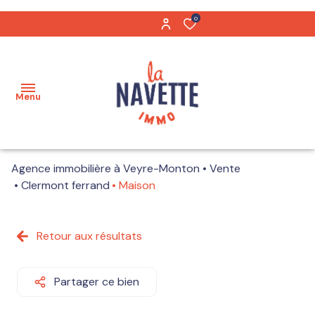
0
Menu
Agence immobilière à Veyre-Monton
Vente
Acheter
Clermont ferrand
Maison
Biens
Maisons
vendus
Retour aux résultats
Appartements
Notre
équipe
Partager ce bien
Terrains
Nos