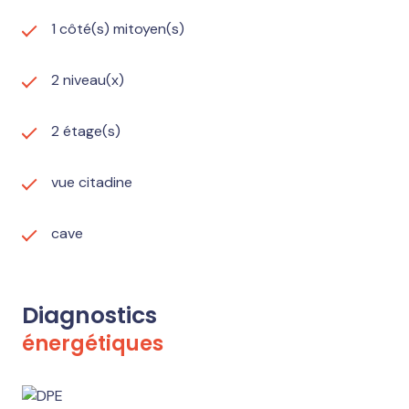
1 côté(s) mitoyen(s)
2 niveau(x)
2 étage(s)
vue citadine
cave
Diagnostics
énergétiques