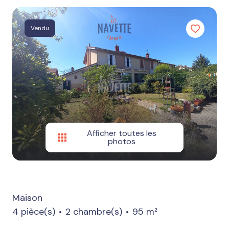
Autres
services
Vendu
Estimation
Nos
avis
Afficher toutes les
photos
Maison
4 pièce(s)
2 chambre(s)
95 m²